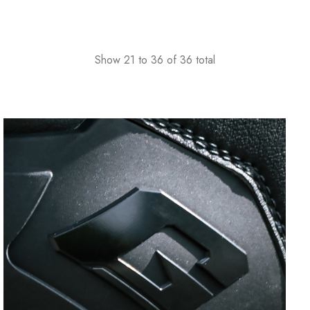
Show
21
to
36
of
36
total