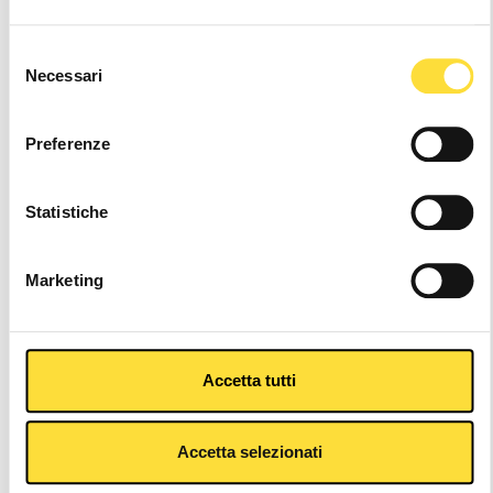
Selezione
Necessari
del
consenso
G.SPRINT+ WARM
G.SPRINT+ WHITE
Preferenze
WHITE/BLACK
€139,90
€139,90
Statistiche
Marketing
Accetta tutti
Accetta selezionati