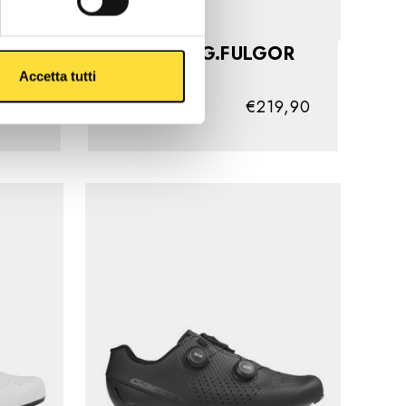
CARBON G.FULGOR
BLACK
Accetta tutti
9,90
€219,90