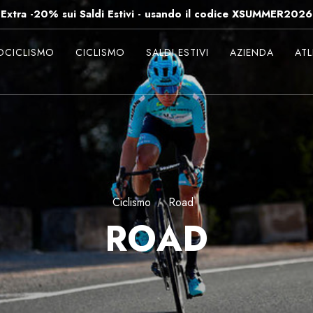
Extra -20% sui Saldi Estivi - usando il codice XSUMMER2026
Spedizioni gratuite per ordini superiori a 99€
-15% su Tutto - usando il codice XSUMMER2026
CICLISMO
CICLISMO
SALDI ESTIVI
AZIENDA
ATL
Ciclismo
Road
ROAD