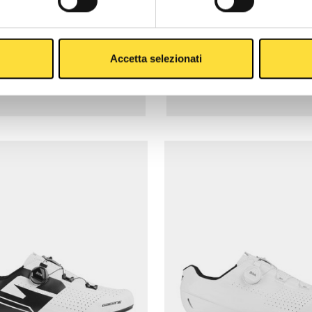
ICE-STORM ROAD
CARBON G.IRON
1.0 GORE-TEX BLACK
WHITE
Accetta selezionati
€269,90
€23