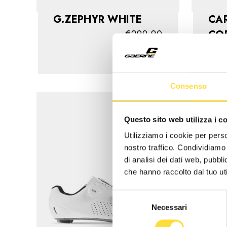
G.ZEPHYR WHITE
CA
€299,90
CO
Consenso
Questo sito web utilizza i c
Utilizziamo i cookie per perso
nostro traffico. Condividiamo 
di analisi dei dati web, pubbl
che hanno raccolto dal tuo uti
Selezione
Necessari
del
consenso