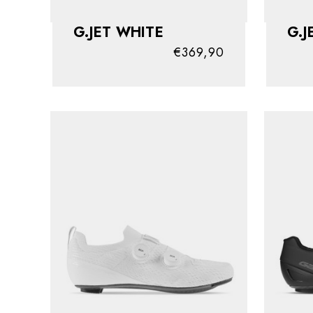
G.JET WHITE
G.J
€369,90