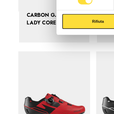
CARBON G.FUGA
G.
LADY CORE WHITE
Rifiuta
€269,90