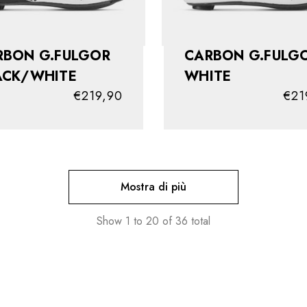
RBON G.FULGOR
CARBON G.FULG
ACK/WHITE
WHITE
€219,90
€21
Mostra di più
Show
1
to
20
of
36
total