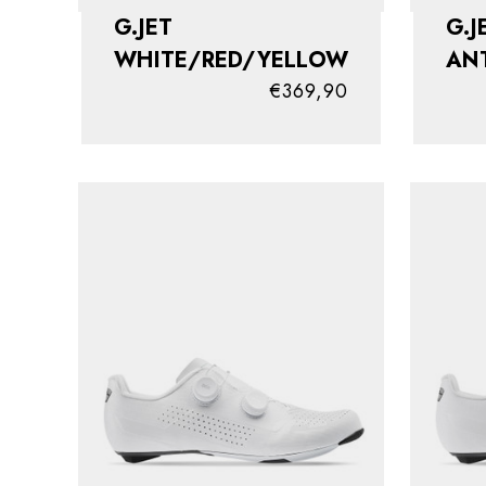
G.JET
G.J
WHITE/RED/YELLOW
AN
€369,90