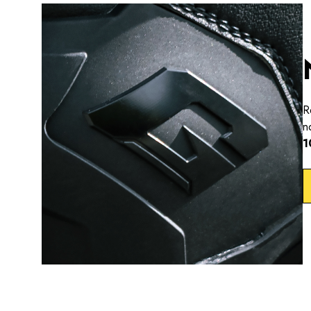
R
n
1