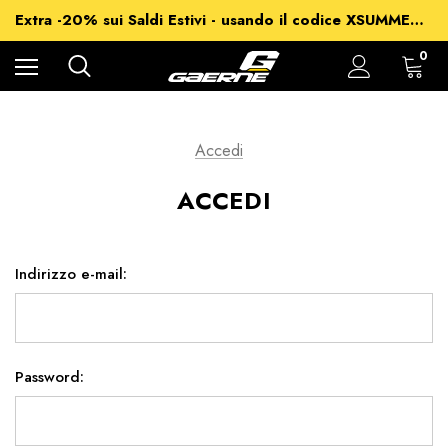
-15% su Tutto - usando il codice XSUMMER2026
Extra -20% sui Saldi Estivi - usando il codice XSUMMER2026
Spedizioni gratuite per ordini superiori a 99€
-15% su Tutto - usando il codice XSUMMER2026
0
Accedi
ACCEDI
Indirizzo e-mail:
Password: