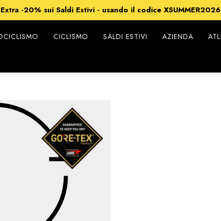
-15% su Tutto - usando il codice XSUMMER2026
Extra -20% sui Saldi Estivi - usando il codice XSUMMER2026
Spedizioni gratuite per ordini superiori a 99€
-15% su Tutto - usando il codice XSUMMER2026
CICLISMO
CICLISMO
SALDI ESTIVI
AZIENDA
ATL