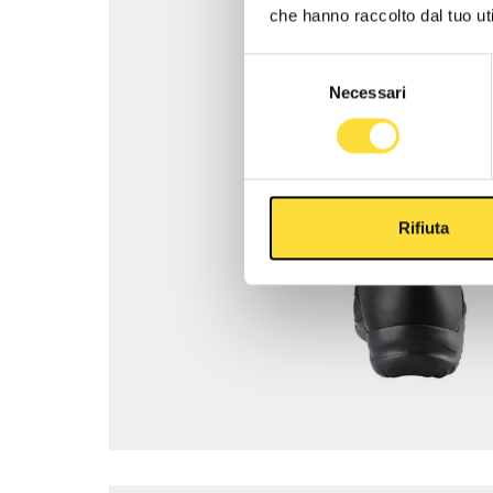
che hanno raccolto dal tuo uti
Selezione
Necessari
del
consenso
Rifiuta