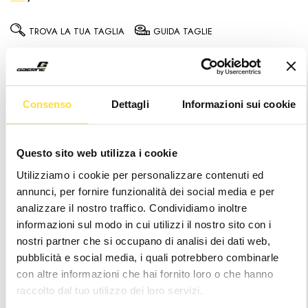
TROVA LA TUA TAGLIA
GUIDA TAGLIE
39
40
41
41.5
42
42.5
43
43.5
44
44.5
45
45.5
46
47
Consenso
Dettagli
Informazioni sui cookie
Attenzione
: It seems like you are visiting us
from
. Sembra che la tua posizione sia al di
Questo sito web utilizza i cookie
fuori dei paesi di spedizione gestiti
Utilizziamo i cookie per personalizzare contenuti ed
Hurry
Disponibilità
annunci, per fornire funzionalità dei social media e per
up!
attuale:
analizzare il nostro traffico. Condividiamo inoltre
only
left
informazioni sul modo in cui utilizzi il nostro sito con i
nostri partner che si occupano di analisi dei dati web,
Wishlist
pubblicità e social media, i quali potrebbero combinarle
con altre informazioni che hai fornito loro o che hanno
raccolto dal tuo utilizzo dei loro servizi.
Consegna 24/48h