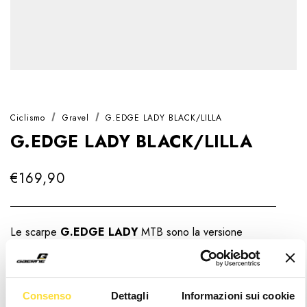
Ciclismo
Gravel
G.EDGE LADY BLACK/LILLA
G.EDGE LADY BLACK/LILLA
€169,90
Le scarpe
G.EDGE LADY
MTB sono la versione
femminile delle G.EDGE: una scelta versatile di fascia
media per le rider che cercano comfort, prestazioni e
affidabilità su un’ampia varietà di condizioni off-road.
Scopri di più
Consenso
Dettagli
Informazioni sui cookie