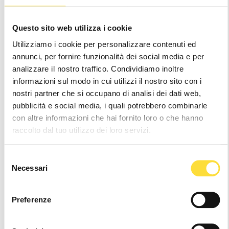
EU
US
Questo sito web utilizza i cookie
TROVA LA TUA TAGLIA
GUIDA TAGLIE
Utilizziamo i cookie per personalizzare contenuti ed
annunci, per fornire funzionalità dei social media e per
37
38
39
40
41
42
43
analizzare il nostro traffico. Condividiamo inoltre
informazioni sul modo in cui utilizzi il nostro sito con i
Attenzione
: It seems like you are visiting us
nostri partner che si occupano di analisi dei dati web,
from
. Sembra che la tua posizione sia al di
pubblicità e social media, i quali potrebbero combinarle
fuori dei paesi di spedizione gestiti
con altre informazioni che hai fornito loro o che hanno
Hurry
raccolto dal tuo utilizzo dei loro servizi.
Disponibilità
up!
attuale:
only
Selezione
left
Necessari
del
Wishlist
consenso
Preferenze
Consegna 24/48h