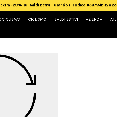
Extra -20% sui Saldi Estivi - usando il codice XSUMMER2026
Spedizioni gratuite per ordini superiori a 99€
-15% su Tutto - usando il codice XSUMMER2026
CICLISMO
CICLISMO
SALDI ESTIVI
AZIENDA
ATL