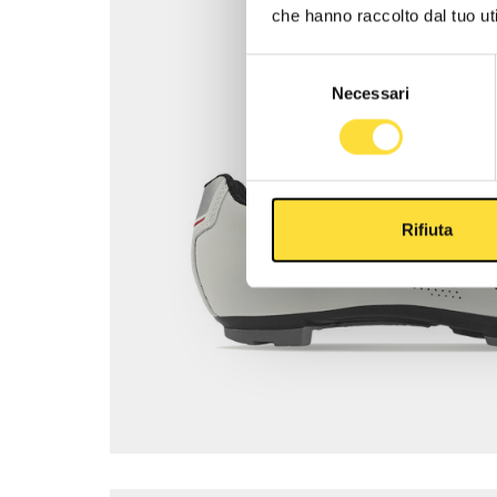
che hanno raccolto dal tuo uti
Selezione
Necessari
del
consenso
Rifiuta