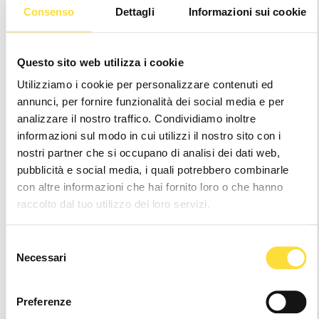
Consenso
Dettagli
Informazioni sui cookie
TROVA LA TUA TAGLIA
GUIDA TAGLIE
Questo sito web utilizza i cookie
39
39.5
40
41
42
43
44
Utilizziamo i cookie per personalizzare contenuti ed
44.5
45
46
47
48
annunci, per fornire funzionalità dei social media e per
analizzare il nostro traffico. Condividiamo inoltre
Attenzione
: It seems like you are visiting us
informazioni sul modo in cui utilizzi il nostro sito con i
from
. Sembra che la tua posizione sia al di
nostri partner che si occupano di analisi dei dati web,
fuori dei paesi di spedizione gestiti
pubblicità e social media, i quali potrebbero combinarle
con altre informazioni che hai fornito loro o che hanno
Hurry
Disponibilità
raccolto dal tuo utilizzo dei loro servizi.
up!
attuale:
only
left
Selezione
Wishlist
Necessari
del
consenso
Preferenze
Consegna 24/48h