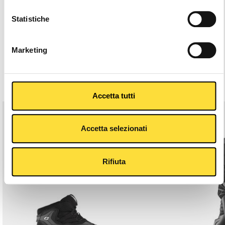
Statistiche
Descrizione
Caratteristiche Principali
Marketing
Articoli Che Potrebbero Piacerti
Accetta tutti
Accetta selezionati
Rifiuta