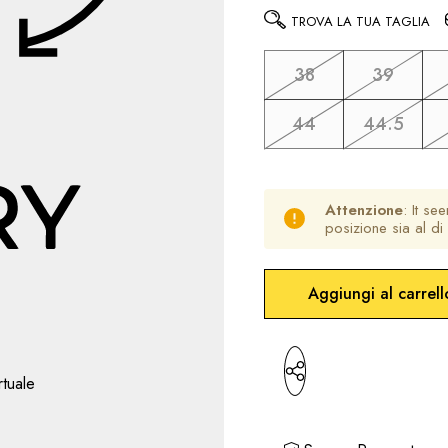
TROVA LA TUA TAGLIA
38
39
44
44.5
Attenzione
: It se
posizione sia al di 
Hurry
Disponibilità
up!
attuale:
only
left
rtuale