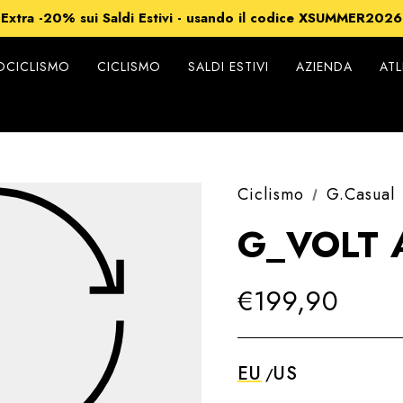
Extra -20% sui Saldi Estivi - usando il codice XSUMMER2026
Spedizioni gratuite per ordini superiori a 99€
-15% su Tutto - usando il codice XSUMMER2026
CICLISMO
CICLISMO
SALDI ESTIVI
AZIENDA
ATL
Ciclismo
G.Casual
G_VOLT 
€199,90
EU
US