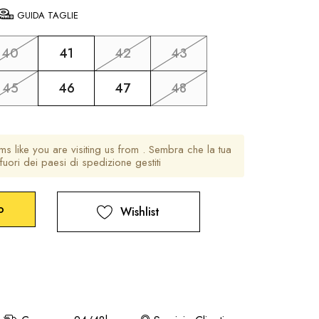
GUIDA TAGLIE
40
41
42
43
45
46
47
48
ems like you are visiting us from
. Sembra che la tua
fuori dei paesi di spedizione gestiti
Wishlist