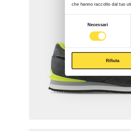
che hanno raccolto dal tuo uti
Selezione
Necessari
del
consenso
Rifiuta