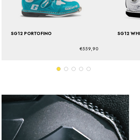
SG12 PORTOFINO
SG12 W
€559,90