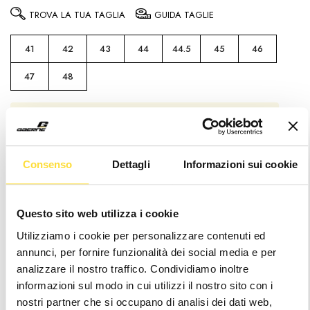
TROVA LA TUA TAGLIA
GUIDA TAGLIE
41
42
43
44
44.5
45
46
47
48
Attenzione
: It seems like you are visiting us
from
. Sembra che la tua posizione sia al di
fuori dei paesi di spedizione gestiti
Consenso
Dettagli
Informazioni sui cookie
Hurry
Disponibilità
up!
attuale:
only
left
Questo sito web utilizza i cookie
Wishlist
Utilizziamo i cookie per personalizzare contenuti ed
annunci, per fornire funzionalità dei social media e per
analizzare il nostro traffico. Condividiamo inoltre
informazioni sul modo in cui utilizzi il nostro sito con i
Consegna 24/48h
nostri partner che si occupano di analisi dei dati web,