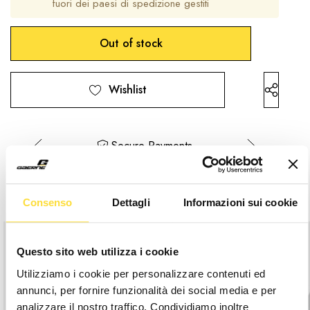
fuori dei paesi di spedizione gestiti
Hurry
Disponibilità
up!
attuale:
only
left
Wishlist
Secure Payments
Articoli Che Potrebbero Piacerti
Consenso
Dettagli
Informazioni sui cookie
Questo sito web utilizza i cookie
Utilizziamo i cookie per personalizzare contenuti ed
annunci, per fornire funzionalità dei social media e per
analizzare il nostro traffico. Condividiamo inoltre