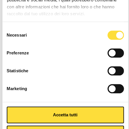
con altre informazioni che hai fornito loro o che hanno
Altri colori
raccolto dal tuo utilizzo dei loro servizi.
Selezione
Necessari
del
consenso
Preferenze
Statistiche
Marketing
Accetta tutti