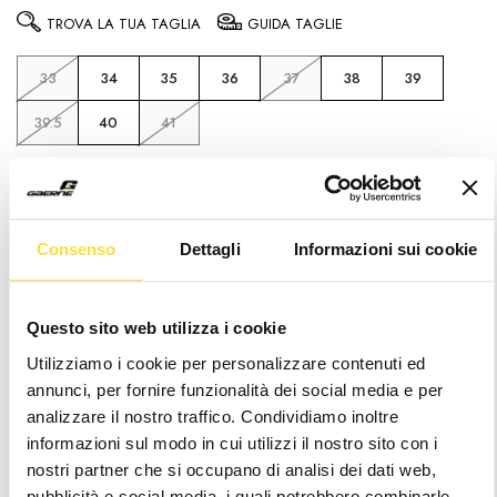
TROVA LA TUA TAGLIA
GUIDA TAGLIE
33
34
35
36
37
38
39
39.5
40
41
Attenzione
: It seems like you are visiting us
from
. Sembra che la tua posizione sia al di
fuori dei paesi di spedizione gestiti
Consenso
Dettagli
Informazioni sui cookie
Hurry
Disponibilità
up!
attuale:
only
Questo sito web utilizza i cookie
left
Utilizziamo i cookie per personalizzare contenuti ed
Wishlist
annunci, per fornire funzionalità dei social media e per
analizzare il nostro traffico. Condividiamo inoltre
informazioni sul modo in cui utilizzi il nostro sito con i
Consegna 24/48h
nostri partner che si occupano di analisi dei dati web,
pubblicità e social media, i quali potrebbero combinarle