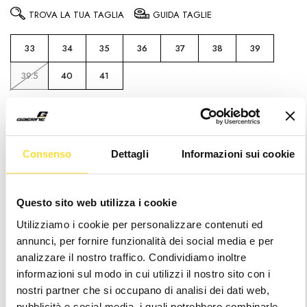
TROVA LA TUA TAGLIA
GUIDA TAGLIE
33
34
35
36
37
38
39
39.5
40
41
Attenzione
: It seems like you are visiting us
from
. Sembra che la tua posizione sia al di
fuori dei paesi di spedizione gestiti
Consenso
Dettagli
Informazioni sui cookie
Hurry
Disponibilità
up!
attuale:
only
Questo sito web utilizza i cookie
left
Utilizziamo i cookie per personalizzare contenuti ed
Wishlist
annunci, per fornire funzionalità dei social media e per
analizzare il nostro traffico. Condividiamo inoltre
informazioni sul modo in cui utilizzi il nostro sito con i
Consegna 24/48h
nostri partner che si occupano di analisi dei dati web,
pubblicità e social media, i quali potrebbero combinarle