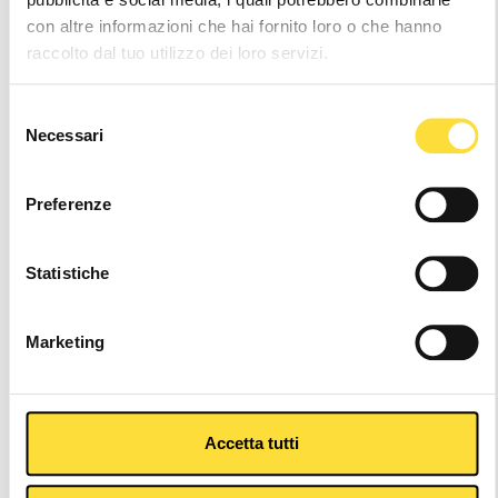
con altre informazioni che hai fornito loro o che hanno
Altri colori
raccolto dal tuo utilizzo dei loro servizi.
Selezione
Necessari
del
consenso
Preferenze
Statistiche
Marketing
Accetta tutti