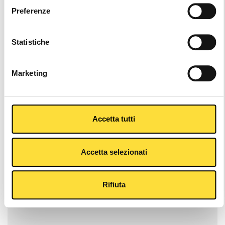
G.FUGA CORE BLACK
G.FUGA
Preferenze
IRIDIUM/TITANIUM
€219,90
€219,90
Statistiche
Marketing
Accetta tutti
Accetta selezionati
G.FUGA WIDE CORE
G.DARE CORE BLACK
Rifiuta
WHITE
€219,90
€209,90